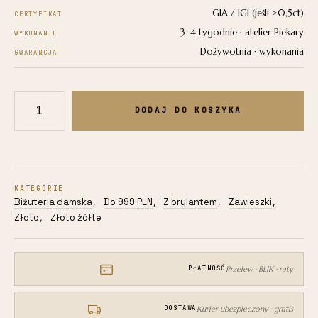
GIA / IGI (jeśli >0,5ct)
CERTYFIKAT
3–4 tygodnie · atelier Piekary
WYKONANIE
Dożywotnia · wykonania
GWARANCJA
DODAJ DO KOSZYKA
ilość
Zawieszka
lliterka
z
żółtego
KATEGORIE
złota
Biżuteria damska
Do 999 PLN
Z brylantem
Zawieszki
,
,
,
,
585
Złoto
Złoto żółte
,
0,15g
z
brylantami
Przelew · BLIK · raty
PŁATNOŚĆ
0,005ct
dbj-
Kurier ubezpieczony · gratis
DOSTAWA
69