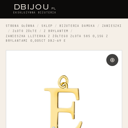
D
BIJOU
.PL
EKSKLUZYWNA BIŻUTERIA
STRONA GŁÓWNA
/
SKLEP
/
BIŻUTERIA DAMSKA
/
ZAWIESZKI
/
ZŁOTO ŻÓŁTE
/
Z BRYLANTEM
/
ZAWIESZKA LLITERKA Z ŻÓŁTEGO ZŁOTA 585 0,15G Z
BRYLANTAMI 0,005CT DBJ-69 E