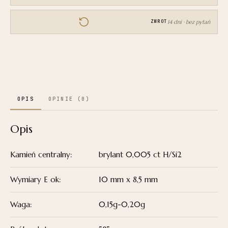
E
14 dni · bez pytań
ZWROT
OPIS
OPINIE (0)
Opis
Kamień centralny:
brylant 0,005 ct H/Si2
Wymiary E ok:
10 mm x 8,5 mm
Waga:
0,15g-0,20g