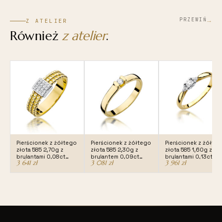
→
PRZEWIŃ
Z ATELIER
Również
z atelier
.
Pierścionek z żółtego
Pierścionek z żółtego
Pierścionek z żółte
złota 585 2,70g z
złota 585 2,30g z
złota 585 1,60g z
brylantami 0,08ct
brylantem 0,09ct
brylantami 0,13ct db
3 641
zł
3 081
zł
3 961
zł
dbj-353
dbj-334
428