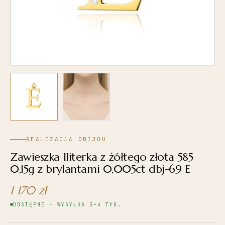
REALIZACJA DBIJOU
Zawieszka lliterka z żółtego złota 585
0,15g z brylantami 0,005ct dbj-69 E
1 170
zł
DOSTĘPNE · WYSYŁKA 3–4 TYG.