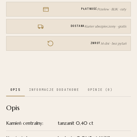
tanzanitem
0,4145ct
Przelew · BLIK · raty
PŁATNOŚĆ
i
brylantami
Kurier ubezpieczony · gratis
DOSTAWA
dbj-
1
14 dni · bez pytań
ZWROT
OPIS
INFORMACJE DODATKOWE
OPINIE (0)
Opis
Kamień centralny:
tanzanit 0,40 ct