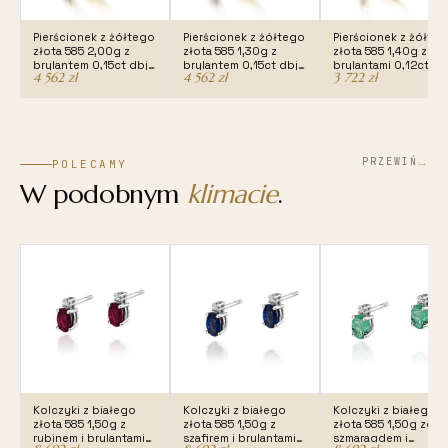
Pierścionek z żółtego
Pierścionek z żółtego
Pierścionek z żółte
złota 585 2,00g z
złota 585 1,30g z
złota 585 1,40g z
brylantem 0,15ct dbj-
brylantem 0,15ct dbj-
brylantami 0,12ct db
4 562
zł
4 562
zł
3 722
zł
366
367
346
→
PRZEWIŃ
POLECAMY
W podobnym
klimacie
.
Kolczyki z białego
Kolczyki z białego
Kolczyki z białego
złota 585 1,50g z
złota 585 1,50g z
złota 585 1,50g ze
rubinem i brylantami
szafirem i brylantami
szmaragdem i