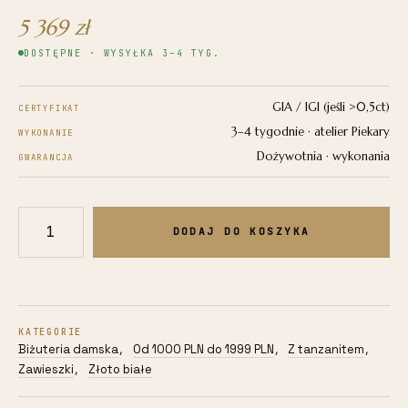
5 369
zł
DOSTĘPNE · WYSYŁKA 3–4 TYG.
GIA / IGI (jeśli >0,5ct)
CERTYFIKAT
3–4 tygodnie · atelier Piekary
WYKONANIE
Dożywotnia · wykonania
GWARANCJA
DODAJ DO KOSZYKA
ilość
Zawieszka
z
białego
złota
KATEGORIE
585
Biżuteria damska
Od 1000 PLN do 1999 PLN
Z tanzanitem
,
,
,
0,70g
Zawieszki
Złoto białe
,
z