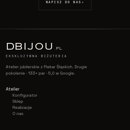
NAPISZ DO NAS
↗
D
BIJOU
.PL
EKSKLUZYWNA BIŻUTERIA
Atelier jubilerskie z Piekar Śląskich. Drugie
pokolenie · 133+ par · 5,0 w Google.
Atelier
Konfigurator
Sklep
Realizacje
O nas