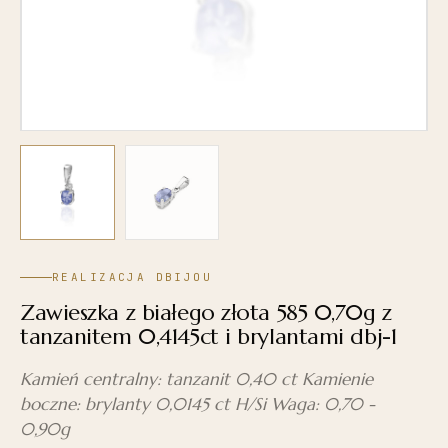
REALIZACJA DBIJOU
Zawieszka z białego złota 585 0,70g z
tanzanitem 0,4145ct i brylantami dbj-1
Kamień centralny: tanzanit 0,40 ct Kamienie
boczne: brylanty 0,0145 ct H/Si Waga: 0,70 -
0,90g