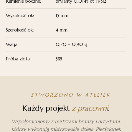
Kamienie boczne:
brylanty 0,0145 ct H/Si2
Wysokość ok:
15 mm
Szerokość ok:
4 mm
Waga:
0,70 – 0,90 g
Próba złota
585
STWORZONO W ATELIER
Każdy projekt
z pracowni
.
Współpracujemy z mistrzami branży i artystami,
którzy wykonują mistrzowskie dzieła. Pierścionek