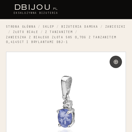
D
BIJOU
.PL
EKSKLUZYWNA BIŻUTERIA
STRONA GŁÓWNA
/
SKLEP
/
BIŻUTERIA DAMSKA
/
ZAWIESZKI
/
ZŁOTO BIAŁE
/
Z TANZANITEM
/
ZAWIESZKA Z BIAŁEGO ZŁOTA 585 0,70G Z TANZANITEM
0,4145CT I BRYLANTAMI DBJ-1