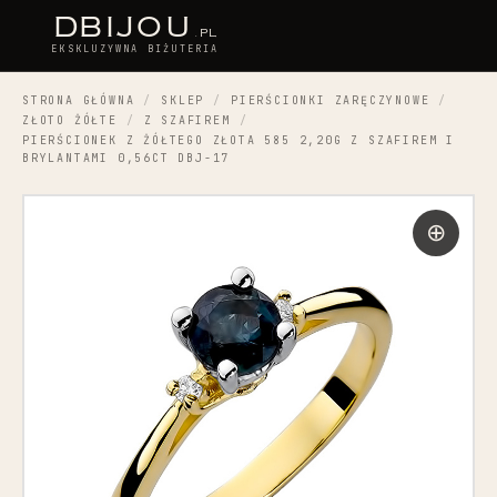
D
BIJOU
.PL
EKSKLUZYWNA BIŻUTERIA
STRONA GŁÓWNA
/
SKLEP
/
PIERŚCIONKI ZARĘCZYNOWE
/
ZŁOTO ŻÓŁTE
/
Z SZAFIREM
/
PIERŚCIONEK Z ŻÓŁTEGO ZŁOTA 585 2,20G Z SZAFIREM I
BRYLANTAMI 0,56CT DBJ-17