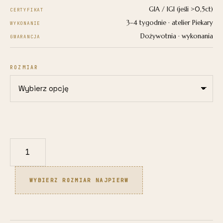
GIA / IGI (jeśli >0,5ct)
CERTYFIKAT
3–4 tygodnie · atelier Piekary
WYKONANIE
Dożywotnia · wykonania
GWARANCJA
ROZMIAR
ilość
Pierścionek
z
WYBIERZ ROZMIAR NAJPIERW
żółtego
złota
585