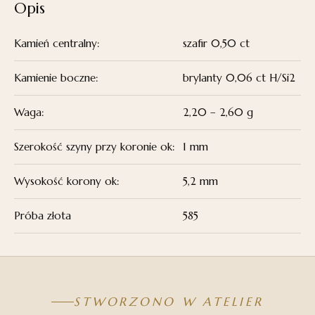
Opis
Kamień centralny:
szafir 0,50 ct
Kamienie boczne:
brylanty 0,06 ct H/Si2
Waga:
2,20 – 2,60 g
Szerokość szyny przy koronie ok:
1 mm
Wysokość korony ok:
5,2 mm
Próba złota
585
STWORZONO W ATELIER