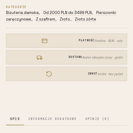
2,20g
KATEGORIE
z
Biżuteria damska
Od 2000 PLN do 3499 PLN
Pierścionki
,
,
szafirem
zaręczynowe
Z szafirem
Złoto
Złoto żółte
,
,
,
i
brylantami
0,56ct
Przelew · BLIK · raty
PŁATNOŚĆ
dbj-
17
Kurier ubezpieczony · gratis
DOSTAWA
14 dni · bez pytań
ZWROT
OPIS
INFORMACJE DODATKOWE
OPINIE (0)