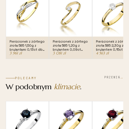
Pierścionek z żółtego
Pierścionek z żółtego
Pierścionek z żółte
złota 585 1,50g z
złota 585 1,20g z
złota 585 2,30g z
brylantami 0,13ct dbj-
brylantem 0,09ct
brylantem 0,15ct dbj
3 961
zł
3 081
zł
4 563
zł
415
dbj-366
337
→
PRZEWIŃ
POLECAMY
W podobnym
klimacie
.