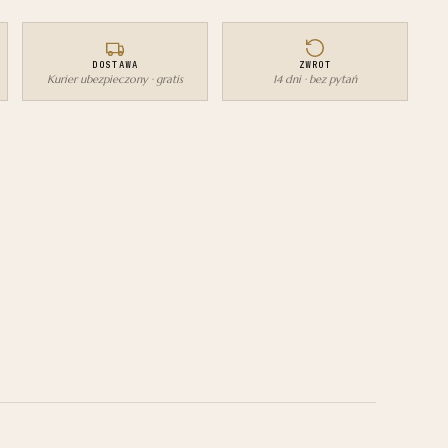
DOSTAWA
ZWROT
Kurier ubezpieczony · gratis
14 dni · bez pytań