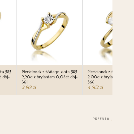
ota 585
Pierścionek z żółtego złota 585
Pierścionek z żółtego zło
t dbj-
2,20g z brylantem 0,08ct dbj-
2,00g z brylantem 0,15ct
361
366
2 961
zł
4 562
zł
→
PRZEWIŃ