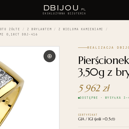
D
BIJOU
.PL
EKSKLUZYWNA BIŻUTERIA
OTO ŻÓŁTE
/
Z BRYLANTEM
/
Z WIELOMA KAMIENIAMI
/
MI 0,18CT DBJ-416
REALIZACJA DBIJ
Pierścionek
3,50g z br
5 962
zł
DOSTĘPNE · WYSYŁKA 3–
CERTYFIKAT
GIA / IGI (jeśli >0,5ct)