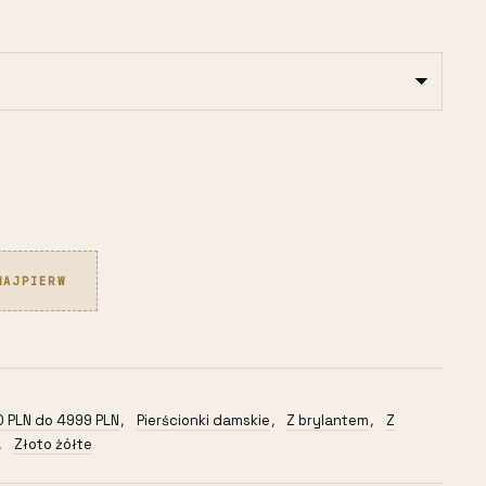
NAJPIERW
 PLN do 4999 PLN
Pierścionki damskie
Z brylantem
Z
,
,
,
Złoto żółte
,