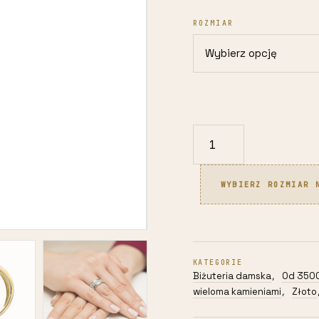
ROZMIAR
ilość
Pierścionek
z
WYBIERZ ROZMIAR 
żółtego
złota
585
3,50g
KATEGORIE
z
Biżuteria damska
Od 3500
,
brylantami
wieloma kamieniami
Złoto
,
0,18ct
dbj-