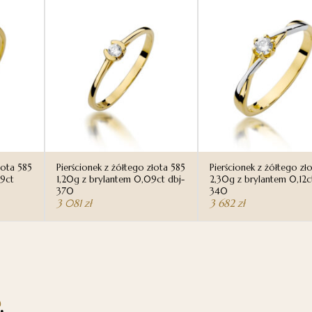
łota 585
Pierścionek z żółtego złota 585
Pierścionek z żółtego zł
09ct
1,20g z brylantem 0,09ct dbj-
2,30g z brylantem 0,12c
370
340
3 081
zł
3 682
zł
.