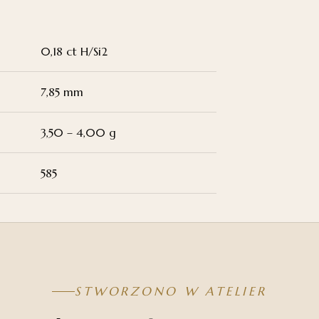
0,18 ct H/Si2
7,85 mm
3,50 – 4,00 g
585
STWORZONO W ATELIER