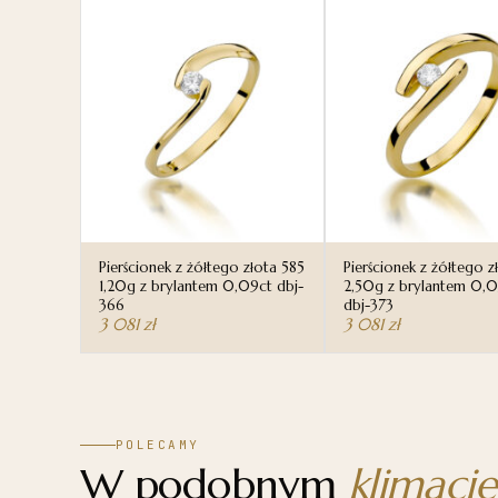
Pierścionek z żółtego złota 585
Pierścionek z żółtego z
1,20g z brylantem 0,09ct dbj-
2,50g z brylantem 0,
366
dbj-373
3 081
zł
3 081
zł
POLECAMY
W podobnym
klimacie