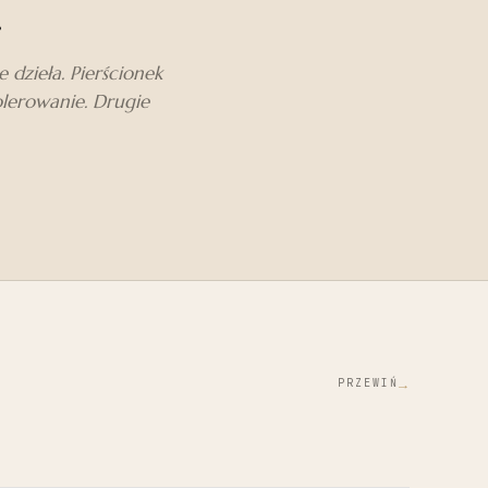
.
dzieła. Pierścionek
olerowanie. Drugie
→
PRZEWIŃ