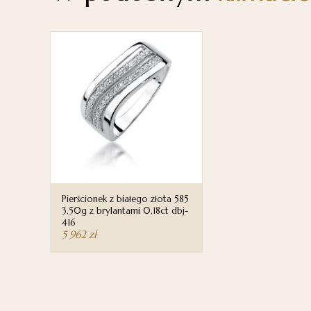
Pierścionek z białego złota 585
3,50g z brylantami 0,18ct dbj-
416
5 962
zł