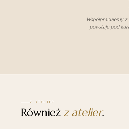
Współpracujemy z m
powstaje pod kura
Z ATELIER
Również
z atelier
.