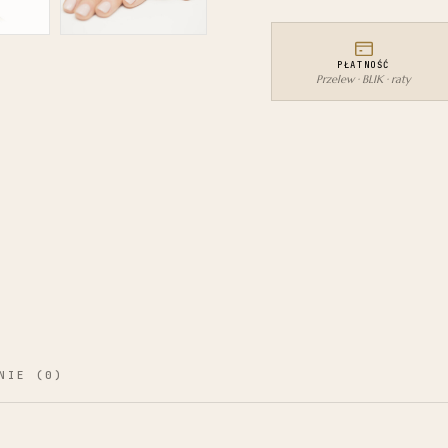
416
PŁATNOŚĆ
Przelew · BLIK · raty
NIE (0)