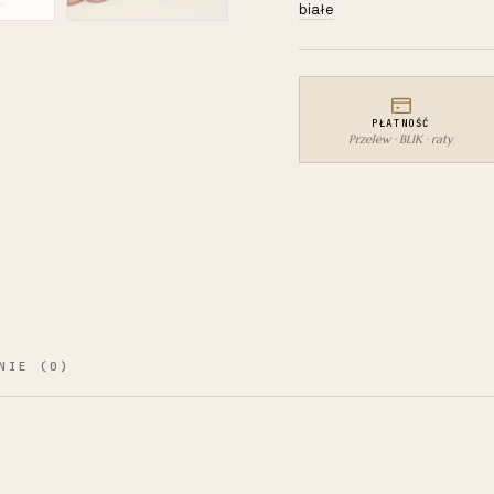
białe
brylantami
2,41ct
dbj-
400
PŁATNOŚĆ
Przelew · BLIK · raty
NIE (0)