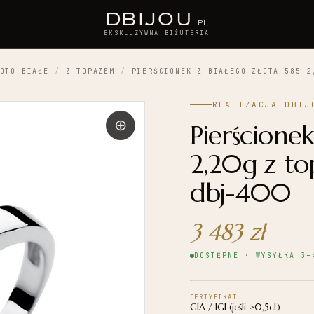
D
BIJOU
.PL
EKSKLUZYWNA BIŻUTERIA
OTO BIAŁE
/
Z TOPAZEM
/
PIERŚCIONEK Z BIAŁEGO ZŁOTA 585 2
REALIZACJA DBIJ
Pierścionek
2,20g z to
dbj-400
3 483
zł
DOSTĘPNE · WYSYŁKA 3–
CERTYFIKAT
GIA / IGI (jeśli >0,5ct)