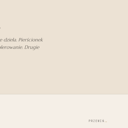
.
dzieła. Pierścionek
olerowanie. Drugie
→
PRZEWIŃ