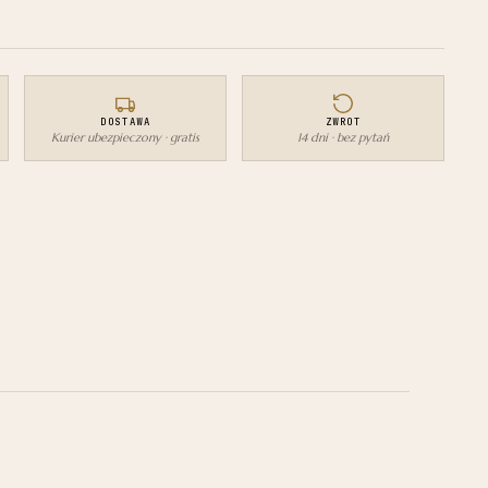
DOSTAWA
ZWROT
Kurier ubezpieczony · gratis
14 dni · bez pytań