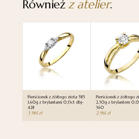
Również
z atelier
.
Pierścionek z żółtego złota 585
Pierścionek z żółtego z
1,60g z brylantami 0,13ct dbj-
2,30g z brylantem 0,0
428
360
3 961
zł
2 961
zł