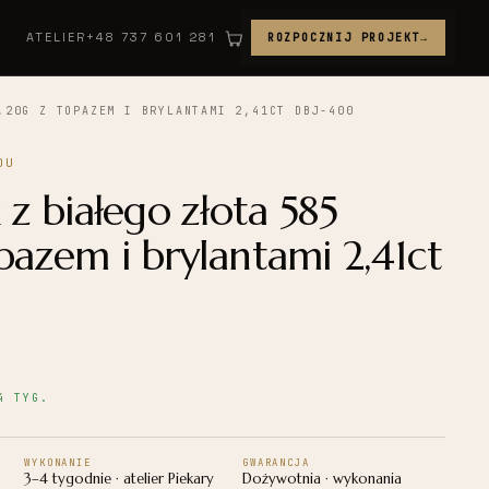
ATELIER
+48 737 601 281
ROZPOCZNIJ PROJEKT
→
,20G Z TOPAZEM I BRYLANTAMI 2,41CT DBJ-400
OU
 z białego złota 585
pazem i brylantami 2,41ct
4 TYG.
WYKONANIE
GWARANCJA
3–4 tygodnie · atelier Piekary
Dożywotnia · wykonania