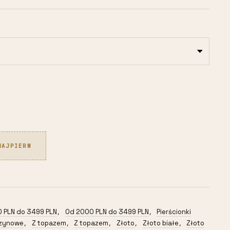
NAJPIERW
 PLN do 3499 PLN
Od 2000 PLN do 3499 PLN
Pierścionki
,
,
czynowe
Z topazem
Z topazem
Złoto
Złoto białe
Złoto
,
,
,
,
,