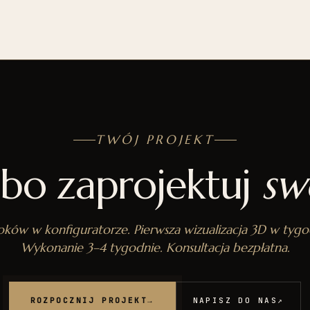
TWÓJ PROJEKT
lbo zaprojektuj
sw
oków w konfiguratorze. Pierwsza wizualizacja 3D w tygo
Wykonanie 3–4 tygodnie. Konsultacja bezpłatna.
ROZPOCZNIJ PROJEKT
→
NAPISZ DO NAS
↗