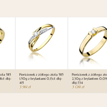
łota 585
Pierścionek z żółtego złota 585
Pierścionek z żółtego zł
8ct dbj-
1,50g z brylantami 0,13ct dbj-
2,30g z brylantem 0,09
415
dbj-334
3 961
zł
3 081
zł