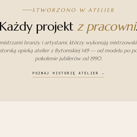
STWORZONO W ATELIER
Każdy projekt
z pracowni
istrzami branży i artystami, którzy wykonują mistrzowskie 
torską opieką atelier z Bytomskiej 149 — od modelu po p
pokolenie jubilerów od 1990.
POZNAJ HISTORIĘ ATELIER
→