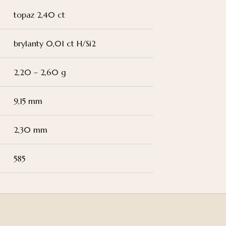
topaz 2,40 ct
brylanty 0,01 ct H/Si2
2,20 – 2,60 g
9,15 mm
2,30 mm
585