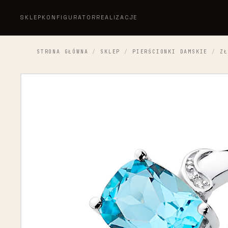
SKLEP
KONFIGURATOR
REALIZACJE
STRONA GŁÓWNA
/
SKLEP
/
PIERŚCIONKI DAMSKIE
/
ZŁ