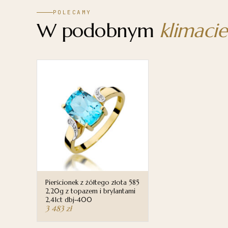
POLECAMY
W podobnym
klimacie
Pierścionek z żółtego złota 585
2,20g z topazem i brylantami
2,41ct dbj-400
3 483
zł