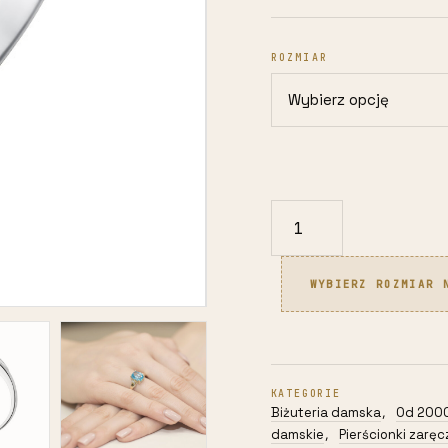
ROZMIAR
ilość
Pierścionek
z
WYBIERZ ROZMIAR 
białego
złota
585
2,20g
KATEGORIE
z
Biżuteria damska
Od 2000
,
topazem
damskie
Pierścionki zarę
,
i