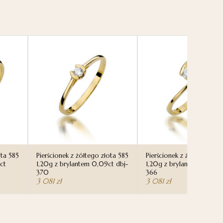
ota 585
Pierścionek z żółtego złota 585
Pierścionek z żółtego zło
ct
1,20g z brylantem 0,09ct dbj-
1,20g z brylantem 0,09ct
370
366
3 081
zł
3 081
zł