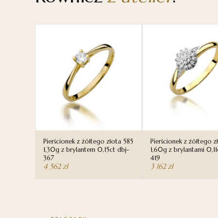
Pierścionek z żółtego złota 585
Pierścionek z żółtego z
1,30g z brylantem 0,15ct dbj-
1,60g z brylantami 0,11
367
419
4 562
zł
3 162
zł