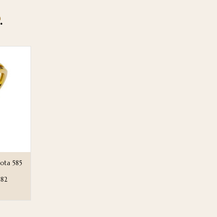
.
łota 585
182