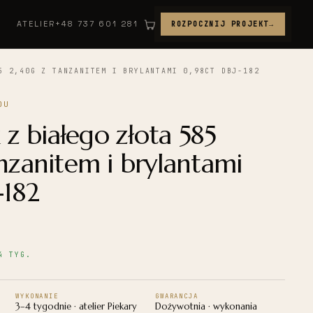
ATELIER
+48 737 601 281
ROZPOCZNIJ PROJEKT
→
5 2,40G Z TANZANITEM I BRYLANTAMI 0,98CT DBJ-182
OU
 z białego złota 585
nzanitem i brylantami
-182
4 TYG.
WYKONANIE
GWARANCJA
3–4 tygodnie · atelier Piekary
Dożywotnia · wykonania