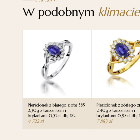
POLECAMY
W podobnym
klimacie
Pierścionek z białego złota 585
Pierścionek z żółtego z
2,30g z tanzanitem i
2,40g z tanzanitem i
brylantami 0,52ct dbj-182
brylantami 0,98ct dbj-
4 722
zł
7 883
zł