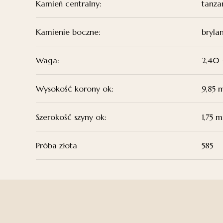
Kamień centralny:
tanza
Kamienie boczne:
bryla
Waga:
2,40 
Wysokość korony ok:
9,85
Szerokość szyny ok:
1,75 
Próba złota
585