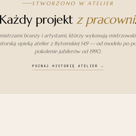
STWORZONO W ATELIER
Każdy projekt
z pracowni
istrzami branży i artystami, którzy wykonują mistrzowskie 
torską opieką atelier z Bytomskiej 149 — od modelu po p
pokolenie jubilerów od 1990.
POZNAJ HISTORIĘ ATELIER
→