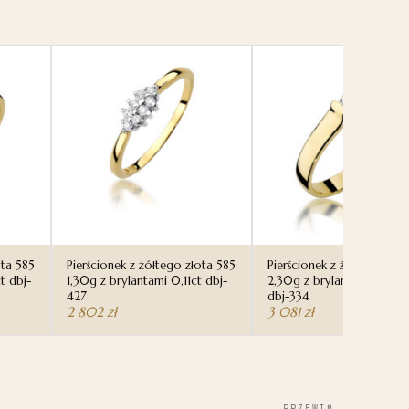
ota 585
Pierścionek z żółtego złota 585
Pierścionek z żółtego zło
t dbj-
1,30g z brylantami 0,11ct dbj-
2,30g z brylantem 0,09c
427
dbj-334
2 802
zł
3 081
zł
→
PRZEWIŃ