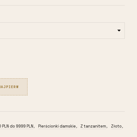
NAJPIERW
 PLN do 9999 PLN
Pierścionki damskie
Z tanzanitem
Złoto
,
,
,
,