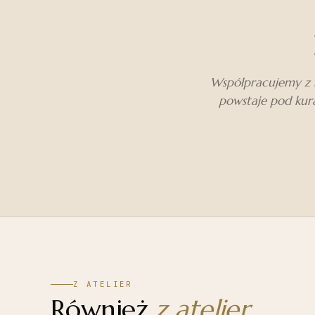
Współpracujemy z m
powstaje pod kura
Z ATELIER
Również
z atelier
.