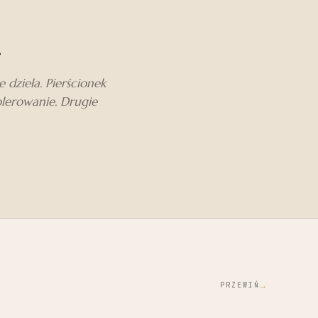
.
dzieła. Pierścionek
olerowanie. Drugie
→
PRZEWIŃ