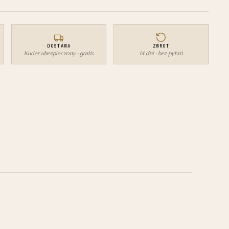
DOSTAWA
ZWROT
Kurier ubezpieczony · gratis
14 dni · bez pytań