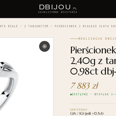
D
BIJOU
.PL
EKSKLUZYWNA BIŻUTERIA
OTO BIAŁE
/
Z TANZANITEM
/
PIERŚCIONEK Z BIAŁEGO ZŁOTA 58
REALIZACJA DBIJ
Pierścionek
2,40g z ta
0,98ct dbj
7 883
zł
DOSTĘPNE · WYSYŁKA 3–
CERTYFIKAT
GIA / IGI (jeśli >0,5ct)