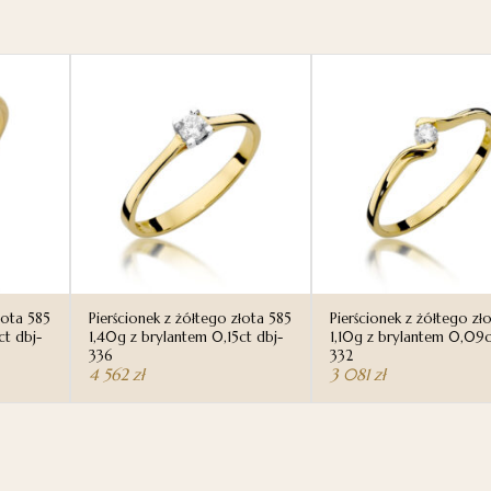
łota 585
Pierścionek z żółtego złota 585
Pierścionek z żółtego zł
ct dbj-
1,40g z brylantem 0,15ct dbj-
1,10g z brylantem 0,09c
336
332
4 562
zł
3 081
zł