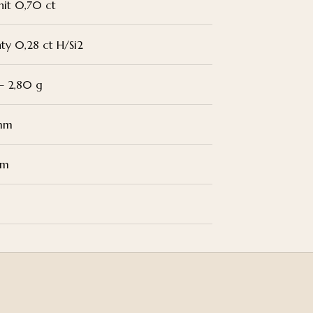
nit 0,70 ct
nty 0,28 ct H/Si2
– 2,80 g
 mm
mm