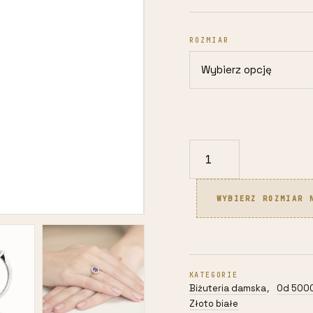
ROZMIAR
ilość
Pierścionek
z
WYBIERZ ROZMIAR 
białego
złota
585
2,40g
KATEGORIE
z
Biżuteria damska
Od 5000
,
tanzanitem
Złoto białe
i