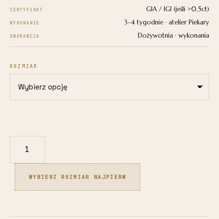
GIA / IGI (jeśli >0,5ct)
CERTYFIKAT
3–4 tygodnie · atelier Piekary
WYKONANIE
Dożywotnia · wykonania
GWARANCJA
ROZMIAR
ilość
Pierścionek
z
WYBIERZ ROZMIAR NAJPIERW
białego
złota
585