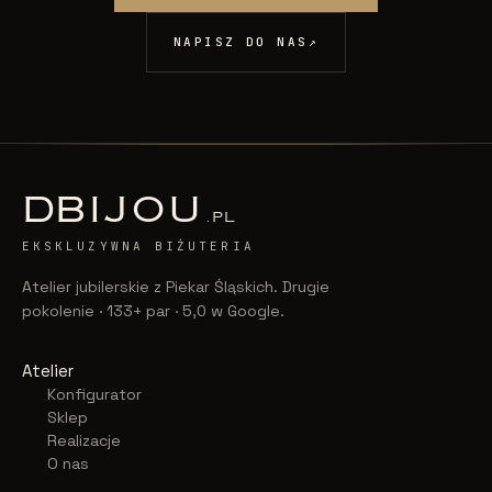
NAPISZ DO NAS
↗
D
BIJOU
.PL
EKSKLUZYWNA BIŻUTERIA
Atelier jubilerskie z Piekar Śląskich. Drugie
pokolenie · 133+ par · 5,0 w Google.
Atelier
Konfigurator
Sklep
Realizacje
O nas