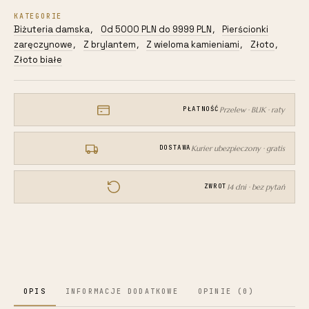
1,20g
KATEGORIE
z
Biżuteria damska
Od 5000 PLN do 9999 PLN
Pierścionki
,
,
brylantami
zaręczynowe
Z brylantem
Z wieloma kamieniami
Złoto
,
,
,
,
0,26ct
Złoto białe
dbj-
499
Przelew · BLIK · raty
PŁATNOŚĆ
Kurier ubezpieczony · gratis
DOSTAWA
14 dni · bez pytań
ZWROT
OPIS
INFORMACJE DODATKOWE
OPINIE (0)