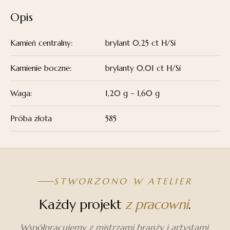
Opis
Kamień centralny:
brylant 0,25 ct H/Si
Kamienie boczne:
brylanty 0,01 ct H/Si
Waga:
1,20 g – 1,60 g
Próba złota
585
STWORZONO W ATELIER
Każdy projekt
z pracowni
.
Współpracujemy z mistrzami branży i artystami,