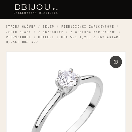
D
BIJOU
.PL
EKSKLUZYWNA BIŻUTERIA
STRONA GŁÓWNA
/
SKLEP
/
PIERŚCIONKI ZARĘCZYNOWE
/
ZŁOTO BIAŁE
/
Z BRYLANTEM
/
Z WIELOMA KAMIENIAMI
/
PIERŚCIONEK Z BIAŁEGO ZŁOTA 585 1,20G Z BRYLANTAMI
0,26CT DBJ-499