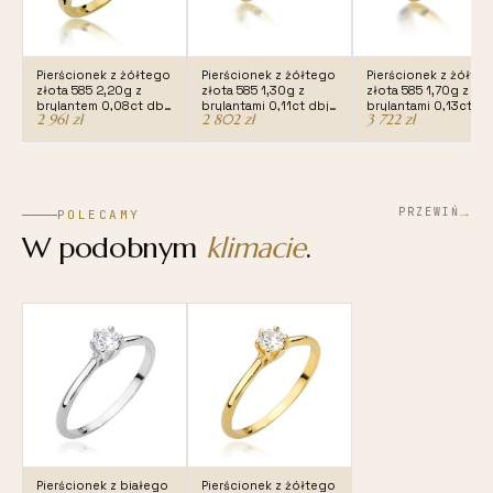
Pierścionek z żółtego
Pierścionek z żółtego
Pierścionek z żółte
złota 585 2,20g z
złota 585 1,30g z
złota 585 1,70g z
brylantem 0,08ct dbj-
brylantami 0,11ct dbj-
brylantami 0,13ct db
2 961
zł
2 802
zł
3 722
zł
361
427
411
→
PRZEWIŃ
POLECAMY
W podobnym
klimacie
.
Pierścionek z białego
Pierścionek z żółtego