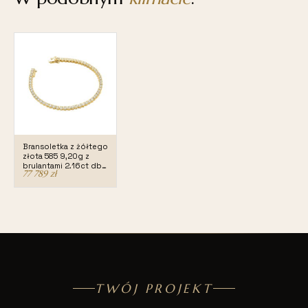
Bransoletka z żółtego
złota 585 9,20g z
brylantami 2,16ct dbj-
77 789
zł
32948
TWÓJ PROJEKT