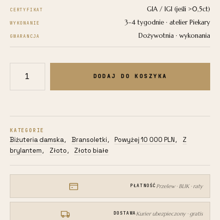
GIA / IGI (jeśli >0,5ct)
CERTYFIKAT
3–4 tygodnie · atelier Piekary
WYKONANIE
Dożywotnia · wykonania
GWARANCJA
DODAJ DO KOSZYKA
ilość
Bransoletka
z
białego
złota
KATEGORIE
585
Biżuteria damska
Bransoletki
Powyżej 10 000 PLN
Z
,
,
,
9,20g
brylantem
Złoto
Złoto białe
,
,
z
brylantami
2,16ct
Przelew · BLIK · raty
PŁATNOŚĆ
dbj-
32948
Kurier ubezpieczony · gratis
DOSTAWA