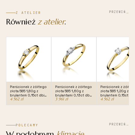
→
PRZEWIŃ
Z ATELIER
Również
z atelier
.
Pierścionek z żółtego
Pierścionek z żółtego
Pierścionek z żółte
złota 585 1,80g z
złota 585 1,60g z
złota 585 1,20g z
brylantem 0,15ct dbj-
brylantami 0,13ct dbj-
brylantem 0,15ct dbj
4 562
zł
3 961
zł
4 562
zł
369
428
335
→
PRZEWIŃ
POLECAMY
W podobnym
klimacie
.