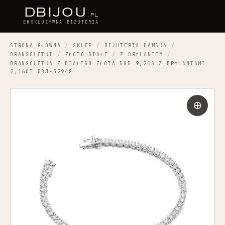
D
BIJOU
.PL
EKSKLUZYWNA BIŻUTERIA
STRONA GŁÓWNA
/
SKLEP
/
BIŻUTERIA DAMSKA
/
BRANSOLETKI
/
ZŁOTO BIAŁE
/
Z BRYLANTEM
/
BRANSOLETKA Z BIAŁEGO ZŁOTA 585 9,20G Z BRYLANTAMI
2,16CT DBJ-32948