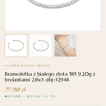
REALIZACJA DBIJOU
Bransoletka z białego złota 585 9,20g z
brylantami 2,16ct dbj-32948
77 789
zł
DOSTĘPNE · WYSYŁKA 3–4 TYG.