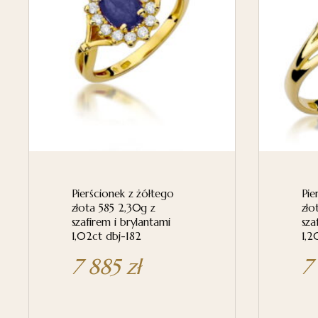
Pierścionek z żółtego
Pie
złota 585 2,30g z
zło
szafirem i brylantami
sza
1,02ct dbj-182
1,2
7 885
zł
7