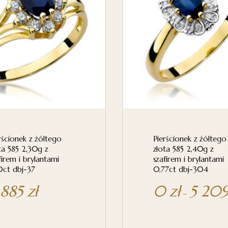
rścionek z żółtego
Pierścionek z żółtego
ta 585 2,30g z
złota 585 2,40g z
firem i brylantami
szafirem i brylantami
0ct dbj-37
0,77ct dbj-304
 885
zł
0
zł
5 20
–