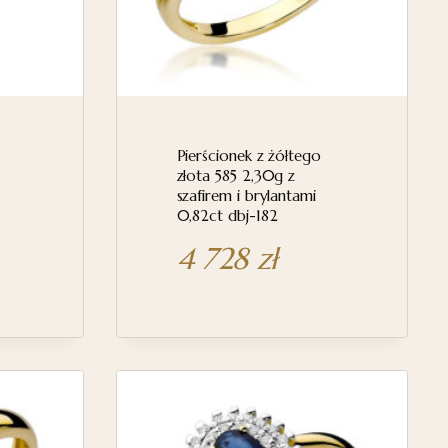
Pierścionek z żółtego
złota 585 2,30g z
szafirem i brylantami
0,82ct dbj-182
4 728
zł