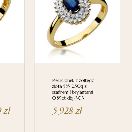
Pierścionek z żółtego
złota 585 2,50g z
szafirem i brylantami
0,89ct dbj-303
Zakres cen: od 0 zł do 5 209 zł
9
zł
5 928
zł