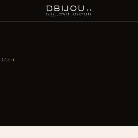
D
BIJOU
.PL
EKSKLUZYWNA BIŻUTERIA
 ŻÓŁTE