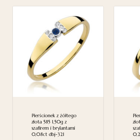
Pierścionek z żółtego
Pie
złota 585 1,50g z
zło
szafirem i brylantami
sza
0,08ct dbj-321
0,2