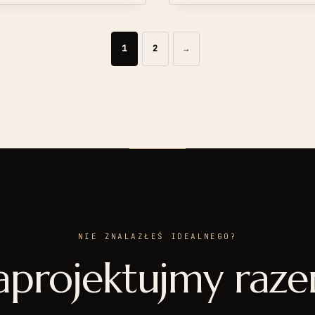
1
2
→
NIE ZNALAZŁEŚ IDEALNEGO?
aprojektujmy raze