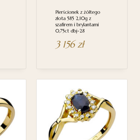
Pierścionek z żółtego
złota 585 2,10g z
szafirem i brylantami
0,75ct dbj-28
3 156
zł