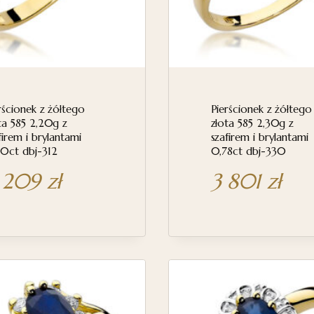
rścionek z żółtego
Pierścionek z żółtego
ta 585 2,20g z
złota 585 2,30g z
firem i brylantami
szafirem i brylantami
0ct dbj-312
0,78ct dbj-330
 209
zł
3 801
zł