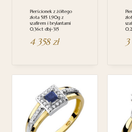
Pierścionek z żółtego
Pie
złota 585 1,90g z
zło
szafirem i brylantami
sza
0,36ct dbj-315
0,2
4 358
zł
3