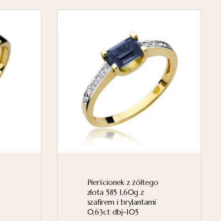
Pierścionek z żółtego
złota 585 1,60g z
szafirem i brylantami
0,63ct dbj-105