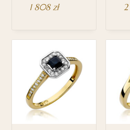
1 808
zł
2