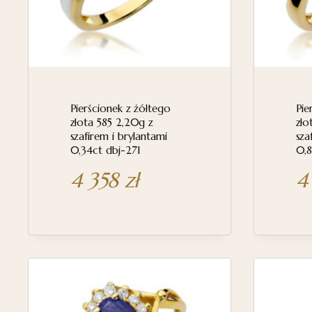
Pierścionek z żółtego
Pie
złota 585 2,20g z
zło
szafirem i brylantami
sza
0,34ct dbj-271
0,8
4 358
zł
4