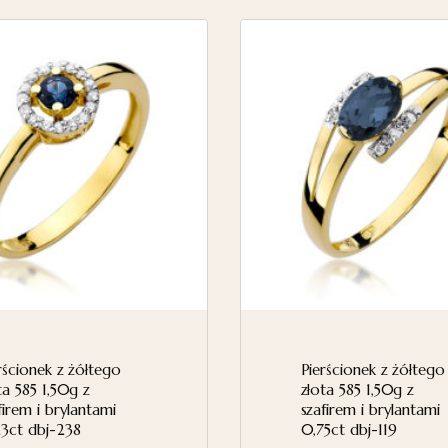
rścionek z żółtego
Pierścionek z żółtego
ta 585 1,50g z
złota 585 1,50g z
firem i brylantami
szafirem i brylantami
3ct dbj-238
0,75ct dbj-119