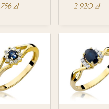
 756
zł
2 920
zł