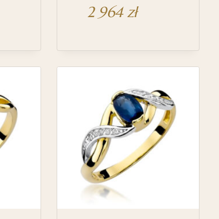
2 964
zł