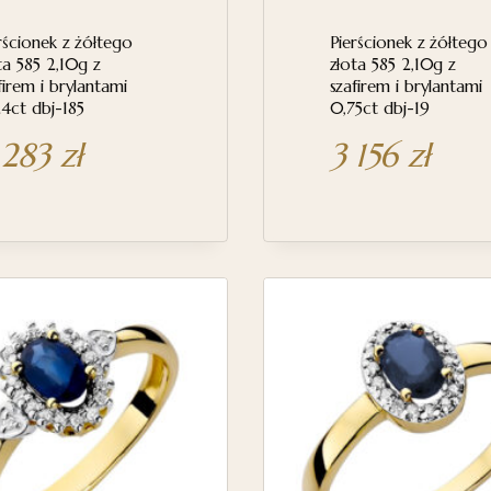
rścionek z żółtego
Pierścionek z żółtego
ta 585 2,10g z
złota 585 2,10g z
firem i brylantami
szafirem i brylantami
4ct dbj-185
0,75ct dbj-19
 283
zł
3 156
zł