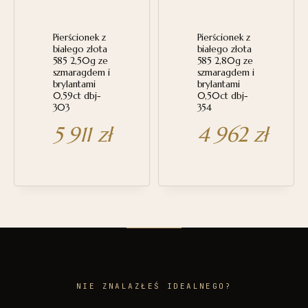
Pierścionek z
Pierścionek z
białego złota
białego złota
585 2,50g ze
585 2,80g ze
szmaragdem i
szmaragdem i
brylantami
brylantami
0,59ct dbj-
0,50ct dbj-
303
354
5 911
zł
4 962
zł
NIE ZNALAZŁEŚ IDEALNEGO?