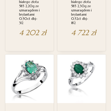
białego złota
białego złota
585 2,20g ze
585 2,30g ze
szmaragdem i
szmaragdem i
brylantami
brylantami
0,50ct dbj-
0,52ct dbj-
312
182
4 202
zł
4 722
zł