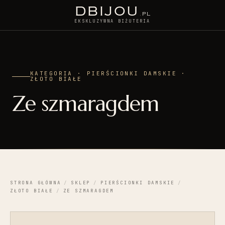
D
BIJOU
.PL
EKSKLUZYWNA BIŻUTERIA
KATEGORIA · PIERŚCIONKI DAMSKIE ·
ZŁOTO BIAŁE
Ze szmaragdem
STRONA GŁÓWNA
/
SKLEP
/
PIERŚCIONKI DAMSKIE
/
ZŁOTO BIAŁE
/
ZE SZMARAGDEM