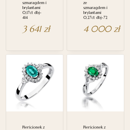
szmaragdem i
ze
brylantami
szmaragdem i
0,17ct dbj-
brylantami
414
0,27ct dbj-72
3 641
zł
4 000
zł
Pierścionek z
Pierścionek z