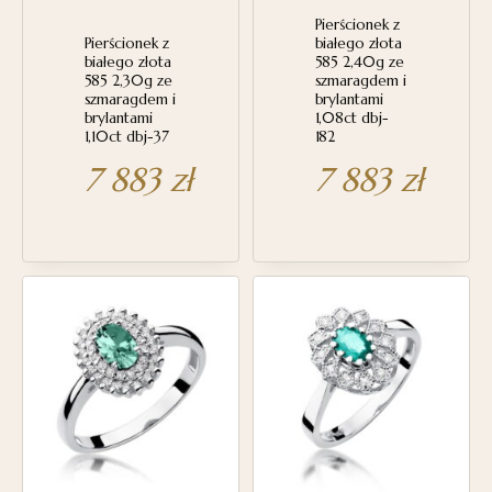
Pierścionek z
Pierścionek z
białego złota
białego złota
585 2,40g ze
585 2,30g ze
szmaragdem i
szmaragdem i
brylantami
brylantami
1,08ct dbj-
1,10ct dbj-37
182
7 883
zł
7 883
zł