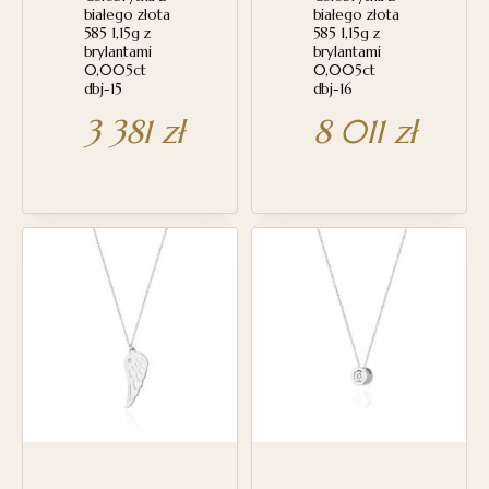
białego złota
białego złota
585 1,15g z
585 1,15g z
brylantami
brylantami
0,005ct
0,005ct
dbj-15
dbj-16
3 381
zł
8 011
zł