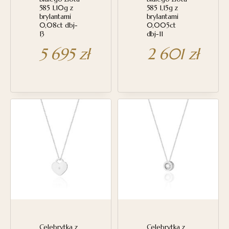
585 1,10g z
585 1,15g z
brylantami
brylantami
0,08ct dbj-
0,005ct
13
dbj-11
5 695
zł
2 601
zł
Celebrytka z
Celebrytka z