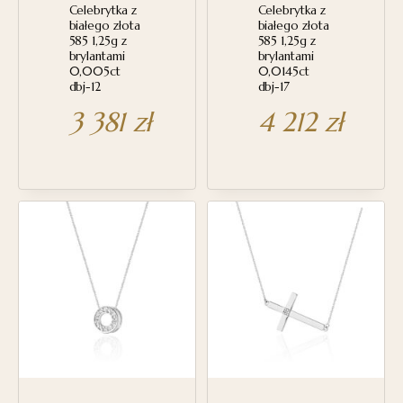
Celebrytka z
Celebrytka z
białego złota
białego złota
585 1,25g z
585 1,25g z
brylantami
brylantami
0,005ct
0,0145ct
dbj-12
dbj-17
3 381
zł
4 212
zł