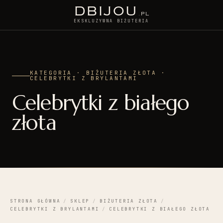
D
BIJOU
.PL
EKSKLUZYWNA BIŻUTERIA
KATEGORIA · BIŻUTERIA ZŁOTA ·
CELEBRYTKI Z BRYLANTAMI
Celebrytki z białego
złota
STRONA GŁÓWNA
/
SKLEP
/
BIŻUTERIA ZŁOTA
/
CELEBRYTKI Z BRYLANTAMI
/
CELEBRYTKI Z BIAŁEGO ZŁOTA