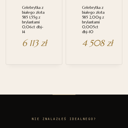
Celebrytka z
Celebrytka z
białego złota
białego złota
585 1,55g z
585 2,00g z
brylantami
brylantami
0,06ct dbj-
0,005ct
14
dbj-10
6 113
zł
4 508
zł
NIE ZNALAZŁEŚ IDEALNEGO?