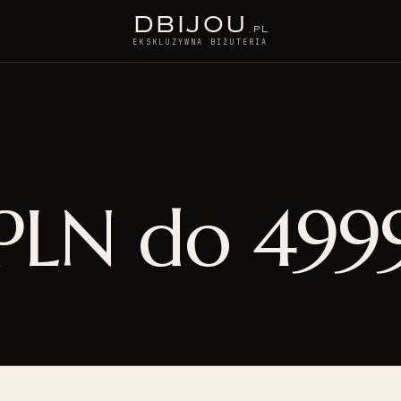
D
BIJOU
.PL
EKSKLUZYWNA BIŻUTERIA
PLN do 499