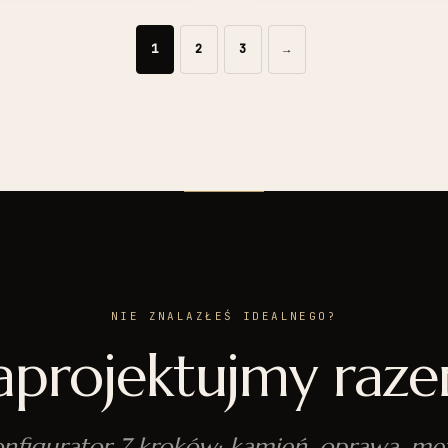
1
2
3
→
NIE ZNALAZŁEŚ IDEALNEGO?
aprojektujmy raze
nfigurator 7 kroków: kamień, oprawa, met