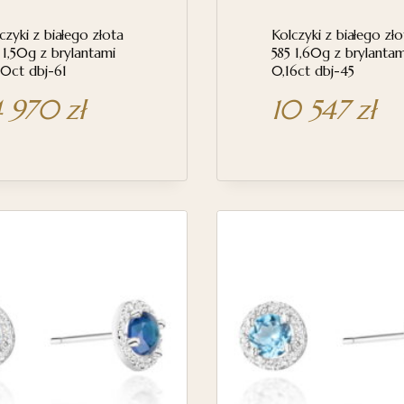
czyki z białego złota
Kolczyki z białego zło
 1,50g z brylantami
585 1,60g z brylantam
0ct dbj-61
0,16ct dbj-45
4 970
zł
10 547
zł