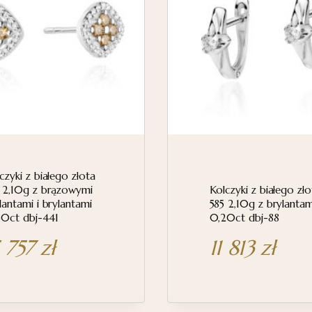
czyki z białego złota
 2,10g z brązowymi
Kolczyki z białego zło
lantami i brylantami
585 2,10g z brylantam
0ct dbj-441
0,20ct dbj-88
5 757
zł
11 813
zł