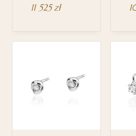
11 525
zł
1