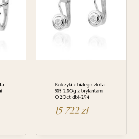
ta
Kolczyki z białego złota
i
585 2.80g z brylantami
0,20ct dbj-294
15 722
zł