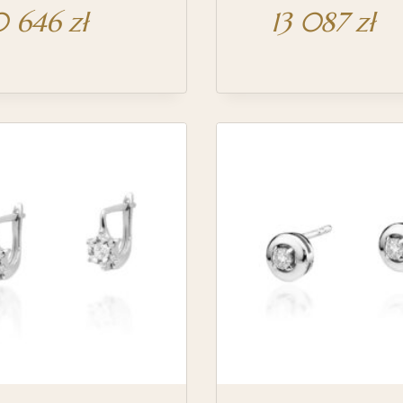
0 646
zł
13 087
zł