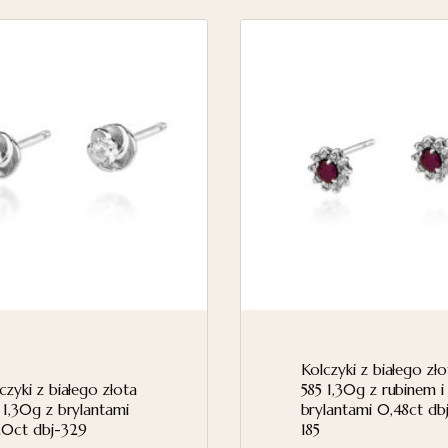
Kolczyki z białego zło
czyki z białego złota
585 1,30g z rubinem i
 1,30g z brylantami
brylantami 0,48ct db
20ct dbj-329
185