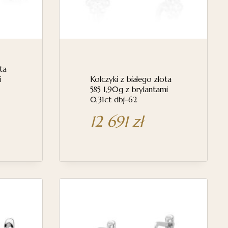
ta
i
Kolczyki z białego złota
-
585 1,90g z brylantami
0,31ct dbj-62
12 691
zł