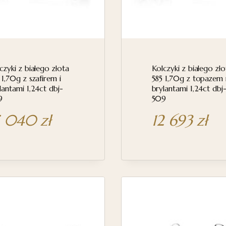
czyki z białego złota
Kolczyki z białego zło
 1,70g z szafirem i
585 1,70g z topazem 
lantami 1,24ct dbj-
brylantami 1,24ct dbj
9
509
5 040
zł
12 693
zł