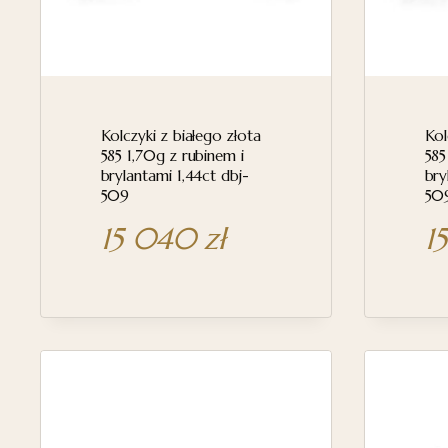
Kolczyki z białego złota
Kol
585 1,70g z rubinem i
585
brylantami 1,44ct dbj-
bry
509
50
15 040
zł
1