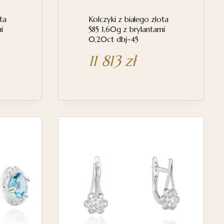
ta
Kolczyki z białego złota
i
585 1,60g z brylantami
0,20ct dbj-45
11 813
zł