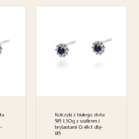
ta
Kolczyki z białego złota
585 1,30g z szafirem i
j-
brylantami 0,48ct dbj-
185