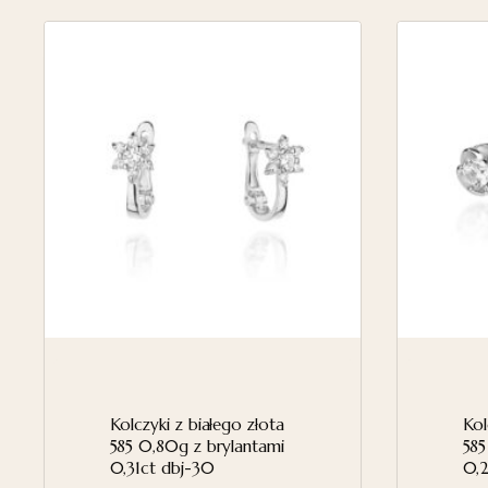
Kolczyki z białego złota
Kol
585 0,80g z brylantami
585
0,31ct dbj-30
0,