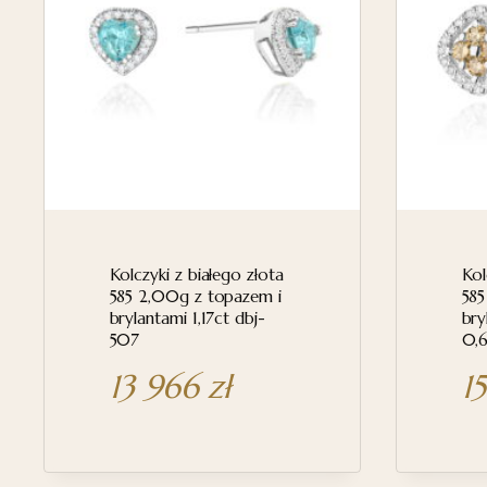
Kolczyki z białego złota
Kol
585 2,00g z topazem i
585
brylantami 1,17ct dbj-
bry
507
0,6
13 966
zł
1