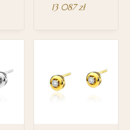
13 087
zł