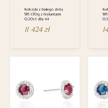
Kolczyki z białego złota
Kol
585 1,50g z brylantami
585
0,20ct dbj-44
0,3
11 424
zł
1